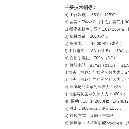
主要技术指标：
a) 工作温度：-55℃~+125℃；
b) 盐雾：5%NaCl（中性）雾气中9
c) 插座密封性：压差1.01×105Pa
d) 机械寿命：2000 次；
e) 绝缘电阻：≥5000MΩ（常态）；
f) 工作电流：13A（φ1.5），30
g) 介质耐电压：500V（DC）；
h) 接触电阻：≤3mΩ（φ1.5），≤1
i) 插头（推荐）与插座的分离力：≥
j) 插头（推荐）与插座的插入力：≤7
k) 插座与防尘罩的分离力：≥3N；
l) 插座与防尘罩的插入力：≤20N；
m) 振动：10Hz~2000Hz，147m/
n) 冲击：980m/s2，瞬断≤1μs；
o) 插拔方式：直插不带锁紧；
p) 插座罩上防尘罩后能经受淋雨，按GJB