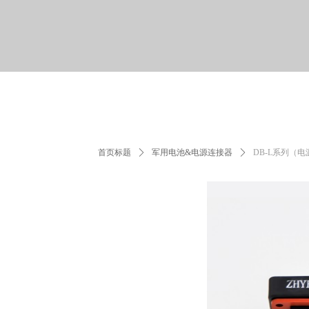
首页标题
ꄲ
军用电池&电源连接器
ꄲ
DB-L系列（