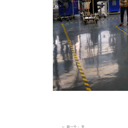
前一个：
无
ꂃ