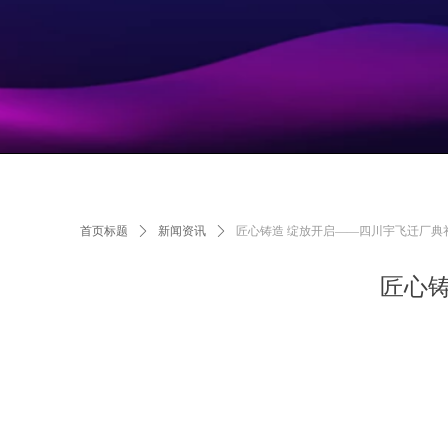
首页标题
ꄲ
新闻资讯
ꄲ
匠心铸造 绽放开启——四川宇飞迁厂典
匠心